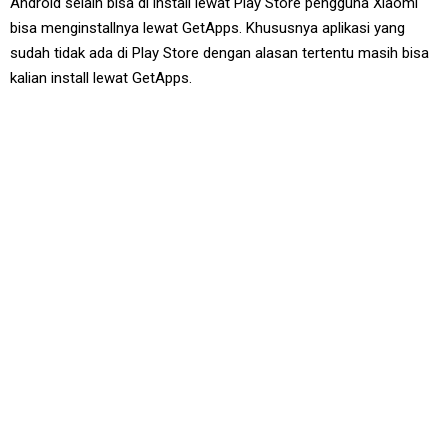
Android selain bisa di install lewat Play Store pengguna Xiaomi
bisa menginstallnya lewat GetApps. Khususnya aplikasi yang
sudah tidak ada di Play Store dengan alasan tertentu masih bisa
kalian install lewat GetApps.