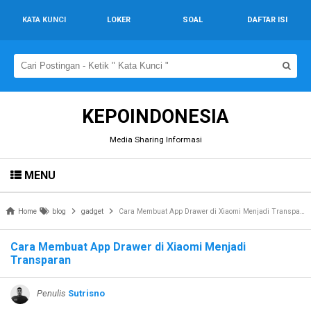
KATA KUNCI
LOKER
SOAL
DAFTAR ISI
KEPOINDONESIA
Media Sharing Informasi
MENU
Home
blog
gadget
Cara Membuat App Drawer di Xiaomi Menjadi Transparan
Cara Membuat App Drawer di Xiaomi Menjadi
Transparan
Penulis
Sutrisno