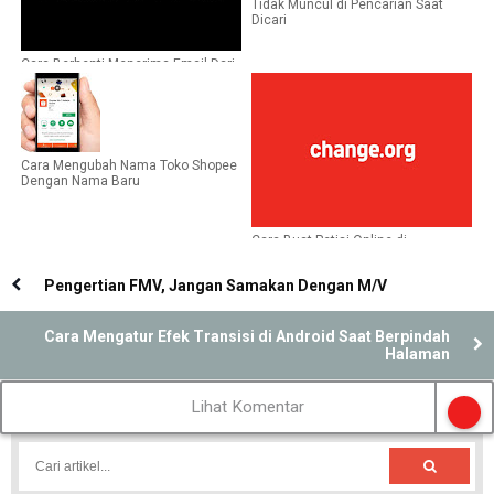
Tidak Muncul di Pencarian Saat
Dicari
Cara Berhenti Menerima Email Dari
ZALORA Yang Selalu Masuk
Cara Mengubah Nama Toko Shopee
Dengan Nama Baru
Cara Buat Petisi Online di
Change.org, Mudah Banget
Pengertian FMV, Jangan Samakan Dengan M/V
Cara Mengatur Efek Transisi di Android Saat Berpindah
Halaman
Lihat Komentar