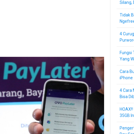
Silang,
Tidak B
Ngefre
4 Curug
Purwor
Fungsi 
Yang Wa
Cara Bu
iPhone 
4 Cara 
Bisa Di
HOAX!!
35GB In
Pengert