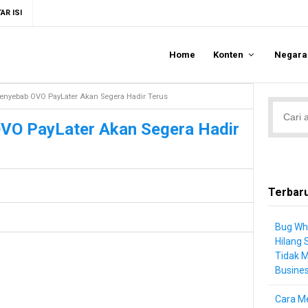
AR ISI
Home
Konten
Negar
Penyebab OVO PayLater Akan Segera Hadir Terus
OVO PayLater Akan Segera Hadir
Terbar
Bug Wh
Hilang 
Tidak 
Busine
Cara Me