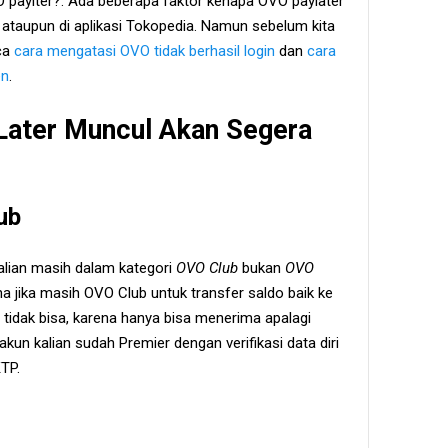
VO paylter?. Ada beberapa faktor kenapa OVO paylater
n ataupun di aplikasi Tokopedia. Namun sebelum kita
aca
cara mengatasi OVO tidak berhasil login
dan
cara
en
.
ater Muncul Akan Segera
ub
lian masih dalam kategori
OVO Club
bukan
OVO
rena jika masih OVO Club untuk transfer saldo baik ke
tidak bisa, karena hanya bisa menerima apalagi
akun kalian sudah Premier dengan verifikasi data diri
TP.