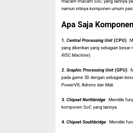
macam-macam SoC yang lainnya yang
namun intinya komponen umum pasti
Apa Saja Komponen
1.
Central Processing Unit
(CPU)
: 
yang diberikan yang sebagian besar 
RISC Machine
).
2.
Graphic Processing Unit
(GPU)
: M
pada
game
3D dengan sebagian besa
PowerVR, Adreno dan Mali.
3.
Chipset Northbridg
e
: Memiliki fu
komponen SoC yang lainnya
4.
Chipset Southbridge
: Memiliki fu