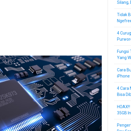
Silang,
Tidak B
Ngefre
4 Curug
Purwor
Fungsi 
Yang Wa
Cara Bu
iPhone 
4 Cara 
Bisa Di
HOAX!!
35GB In
Pengert