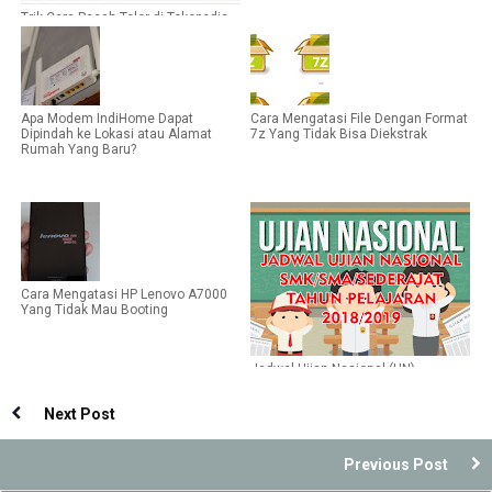
Trik Cara Pecah Telor di Tokopedia
Agar Telornya Muncul
Apa Modem IndiHome Dapat
Cara Mengatasi File Dengan Format
Dipindah ke Lokasi atau Alamat
7z Yang Tidak Bisa Diekstrak
Rumah Yang Baru?
Cara Mengatasi HP Lenovo A7000
Yang Tidak Mau Booting
Jadwal Ujian Nasional (UN)
SMK/SMA/Sederajat Tahun
Pelajaran 2018/2019
Next Post
Previous Post