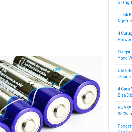
Silang,
Tidak B
Ngefre
4 Curug
Purwor
Fungsi 
Yang Wa
Cara Bu
iPhone 
4 Cara 
Bisa Di
HOAX!!
35GB In
Pengert