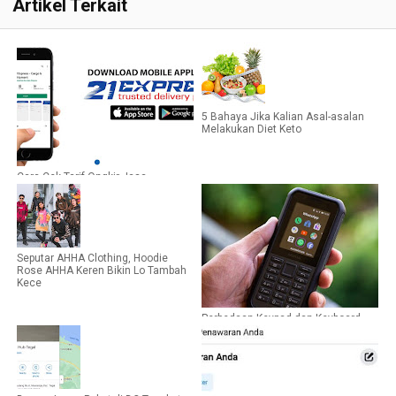
Artikel Terkait
5 Bahaya Jika Kalian Asal-asalan
Melakukan Diet Keto
Cara Cek Tarif Ongkir Jasa
Ekspedisi 21 Express
Seputar AHHA Clothing, Hoodie
Rose AHHA Keren Bikin Lo Tambah
Kece
Perbedaan Keypad dan Keyboard,
Ternyata Tidak Sama