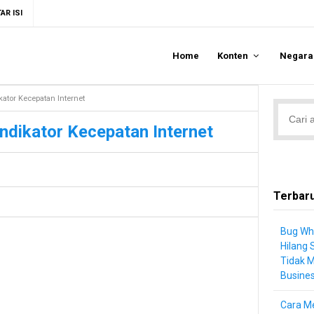
AR ISI
Home
Konten
Negar
kator Kecepatan Internet
Indikator Kecepatan Internet
Terbar
Bug Wh
Hilang 
Tidak 
Busine
Cara Me