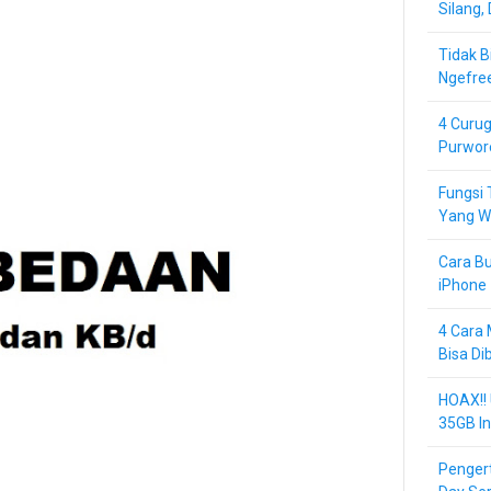
Silang,
Tidak B
Ngefre
4 Curug
Purwor
Fungsi 
Yang Wa
Cara Bu
iPhone 
4 Cara 
Bisa Di
HOAX!!
35GB In
Pengert