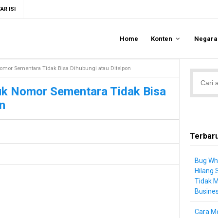
AR ISI
Home
Konten
Negar
mor Sementara Tidak Bisa Dihubungi atau Ditelpon
k Nomor Sementara Tidak Bisa
n
Terbar
Bug Wh
Hilang 
Tidak 
Busine
Cara Me