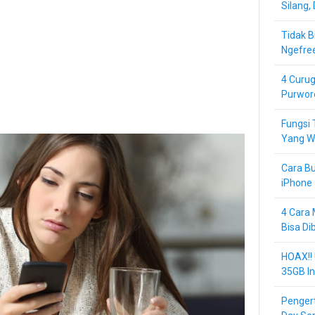
Silang,
Tidak B
Ngefre
4 Curug
Purwor
Fungsi 
Yang Wa
Cara Bu
iPhone 
4 Cara 
Bisa Di
HOAX!!
35GB In
Pengert