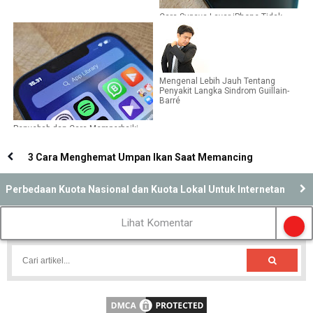
Cara Supaya Layar iPhone Tidak
Menyala Saat Ada Notifikasi
Mengenal Lebih Jauh Tentang
Penyakit Langka Sindrom Guillain-
Barré
Penyebab dan Cara Memperbaiki
Sinyal Hilang di iPhone Setelah
Update iOS ke Versi Terbaru
3 Cara Menghemat Umpan Ikan Saat Memancing
Perbedaan Kuota Nasional dan Kuota Lokal Untuk Internetan
Lihat Komentar