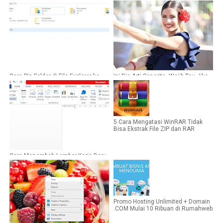
Cara Pin Folder di File Explorer ke
Ini Dia Arti Senorita, Wajib Tau Jika
Quick Access
Sering Mengucapkannya
5 Cara Mengatasi WinRAR Tidak
Bisa Ekstrak File ZIP dan RAR
Cara Menambah Lembar Kerja Baru
atau Halaman Baru di Microsoft
Word
Promo Hosting Unlimited + Domain
.COM Mulai 10 Ribuan di Rumahweb