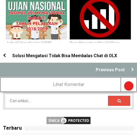
Jadwal Ujian Nasional (UN)
Cara Mengatasi Sinyal Hilang
SMP/MTs Tahun Pelajaran
Dengan Tanda Silang, Dijamin
2018/2019
Berhasil
Solusi Mengatasi Tidak Bisa Membalas Chat di OLX
Previous Post
Lihat Komentar
Terbaru