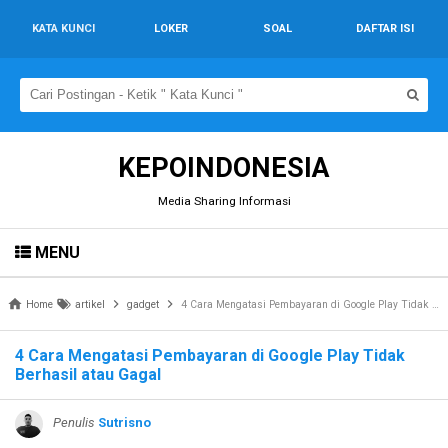
KATA KUNCI
LOKER
SOAL
DAFTAR ISI
KEPOINDONESIA
Media Sharing Informasi
MENU
Home
artikel
gadget
4 Cara Mengatasi Pembayaran di Google Play Tidak Berhasil atau Gagal
4 Cara Mengatasi Pembayaran di Google Play Tidak
Berhasil atau Gagal
Penulis
Sutrisno