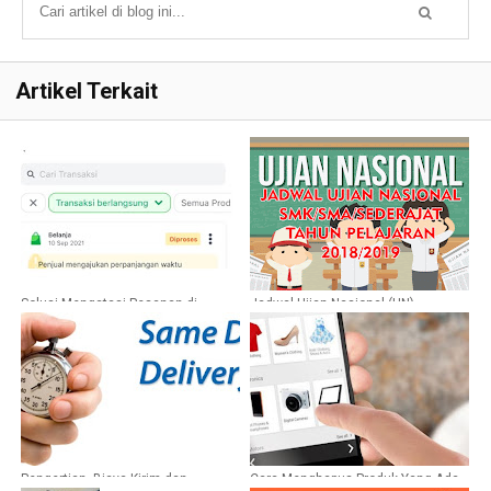
Artikel Terkait
Solusi Mengatasi Pesanan di
Jadwal Ujian Nasional (UN)
Tokopedia Tidak Kunjung Diproses
SMK/SMA/Sederajat Tahun
Oleh Penjual
Pelajaran 2018/2019
Pengertian, Biaya Kirim dan
Cara Menghapus Produk Yang Ada