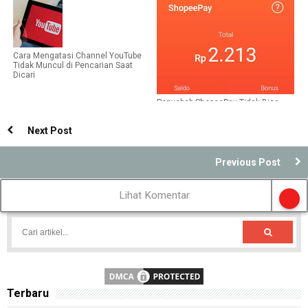
Kelebihan Same Day Service
di Keranjang Shopee
Cara Mengatasi Channel YouTube
Tidak Muncul di Pencarian Saat
Dicari
Penyebab ShopeePay Tidak Bisa
Untuk Bayar Tagihan Belanja
Next Post
Previous Post
Lihat Komentar
Terbaru