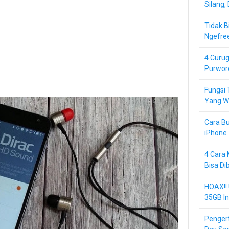
Silang,
Tidak B
Ngefre
4 Curug
Purwor
Fungsi 
Yang Wa
Cara Bu
iPhone 
4 Cara 
Bisa Di
HOAX!!
35GB In
Pengert