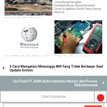
Cara Menghilangkan
Pemberitahuan Menyinkronkan
Email di Aplikasi Gmail Yang Sering
Muncul
Tanda Tanda Akan Terjadinya
Gempa Bumi Maupun Gempa Bumi
Yang Disertai Tsunami
Cara Melihat Sumber Referensi di
4 Tata Cara Service Laptop ke
Wikipedia
Tukang Service Yang Benar
3 Cara Mengatasi Menunggu Wifi Yang Tidak Berbayar Saat
Update Sistem
Tes Fisik PT. ADM (Astra Daihatsu Motor) dan Proses
Rekrutmennya
Lihat Komentar