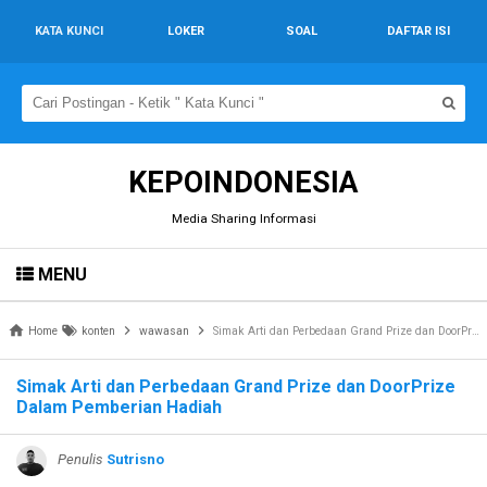
KATA KUNCI
LOKER
SOAL
DAFTAR ISI
KEPOINDONESIA
Media Sharing Informasi
MENU
Home
konten
wawasan
Simak Arti dan Perbedaan Grand Prize dan DoorPrize Dalam Pemberian Hadiah
Simak Arti dan Perbedaan Grand Prize dan DoorPrize
Dalam Pemberian Hadiah
Penulis
Sutrisno