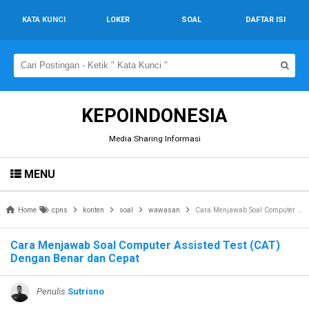
KATA KUNCI
LOKER
SOAL
DAFTAR ISI
KEPOINDONESIA
Media Sharing Informasi
MENU
Home
cpns
konten
soal
wawasan
Cara Menjawab Soal Computer Assisted Test (CAT) Dengan Benar dan Cepat
Cara Menjawab Soal Computer Assisted Test (CAT)
Dengan Benar dan Cepat
Penulis
Sutrisno