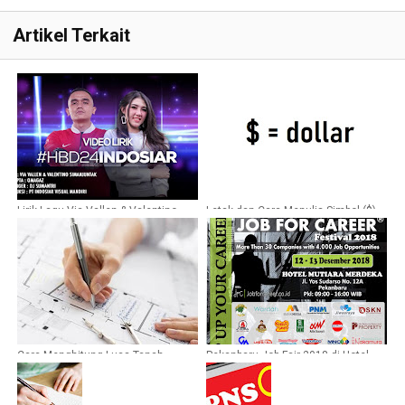
Artikel Terkait
Lirik Lagu Via Vallen & Valentino
Letak dan Cara Menulis Simbol ($)
Simanjuntak - #HBD24INDOSIAR
Dollar di Keyboard
Cara Menghitung Luas Tanah
Pekanbaru Job Fair 2018 di Hotel
Secara Online Dengan Efektif
Mutiara Merdeka Desember 2018
Seperti Tanah Tidak Beraturan