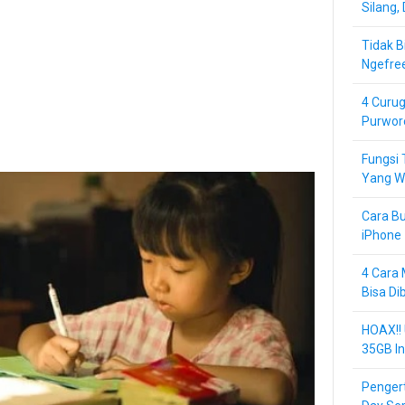
Silang,
Tidak B
Ngefre
4 Curug
Purwor
Fungsi 
Yang Wa
Cara Bu
iPhone 
4 Cara 
Bisa Di
HOAX!!
35GB In
Pengert