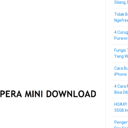
Silang,
Tidak B
Ngefre
4 Curug
Purwor
Fungsi 
Yang Wa
Cara Bu
iPhone 
4 Cara 
Bisa Di
HOAX!!
35GB In
Pengert