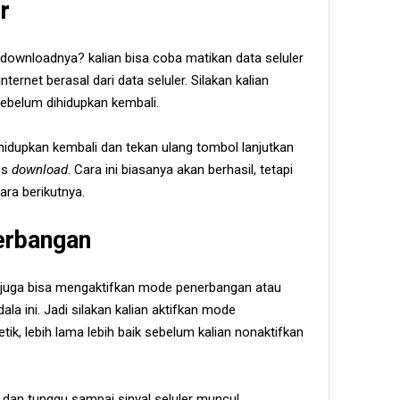
r
 downloadnya? kalian bisa coba matikan data seluler
ternet berasal dari data seluler. Silakan kalian
ebelum dihidupkan kembali.
 hidupkan kembali dan tekan ulang tombol lanjutkan
es
download
. Cara ini biasanya akan berhasil, tetapi
ara berikutnya.
erbangan
n juga bisa mengaktifkan mode penerbangan atau
a ini. Jadi silakan kalian aktifkan mode
k, lebih lama lebih baik sebelum kalian nonaktifkan
n dan tunggu sampai sinyal seluler muncul.