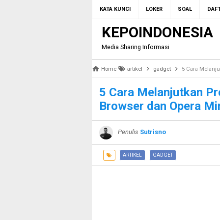
KATA KUNCI
LOKER
SOAL
DAFT
KEPOINDONESIA
Media Sharing Informasi
Home
artikel
gadget
5 Cara Melanju
5 Cara Melanjutkan P
Browser dan Opera Mi
Penulis
Sutrisno
ARTIKEL
GADGET