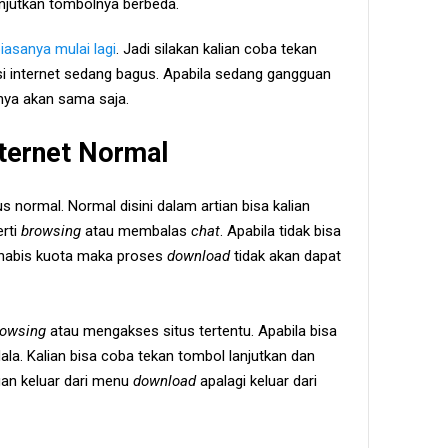
ilanjutkan tombolnya berbeda.
biasanya mulai lagi
. Jadi silakan kalian coba tekan
si internet sedang bagus. Apabila sedang gangguan
lnya akan sama saja.
nternet Normal
s normal. Normal disini dalam artian bisa kalian
erti
browsing
atau membalas
chat
. Apabila tidak bisa
u habis kuota maka proses
download
tidak akan dapat
rowsing
atau mengakses situs tertentu. Apabila bisa
ala. Kalian bisa coba tekan tombol lanjutkan dan
ngan keluar dari menu
download
apalagi keluar dari