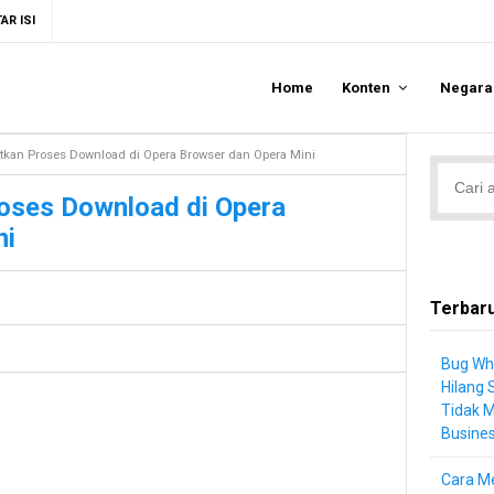
AR ISI
Home
Konten
Negar
tkan Proses Download di Opera Browser dan Opera Mini
roses Download di Opera
ni
Terbar
Bug Wh
Hilang 
Tidak 
Busine
Cara Me