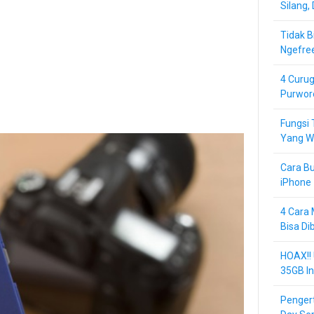
Silang,
Tidak B
Ngefre
4 Curug
Purwor
Fungsi 
Yang Wa
Cara Bu
iPhone 
4 Cara 
Bisa Di
HOAX!!
35GB In
Pengert