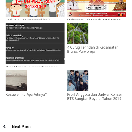
Jadwal Ujian Nasional (UN)
Makassar Job Fair di Hotel Swiss
SMP/MTs Tahun Pelajaran
Belinn Desember 2018
2018/2019
4 Curug Terindah di Kecamatan
Bruno, Purworejo
Cara Mengatur Kecerahan Open
Camera Yang Terlalu Terang
Kesuwen Itu Apa Artinya?
Profil Anggota dan Jadwal Konser
BTS Bangtan Boys di Tahun 2019
Next Post