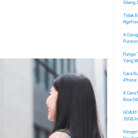
Silang,
Tidak B
Ngefre
4 Curug
Purwor
Fungsi 
Yang Wa
Cara Bu
iPhone 
4 Cara 
Bisa Di
HOAX!!
35GB In
Pengert