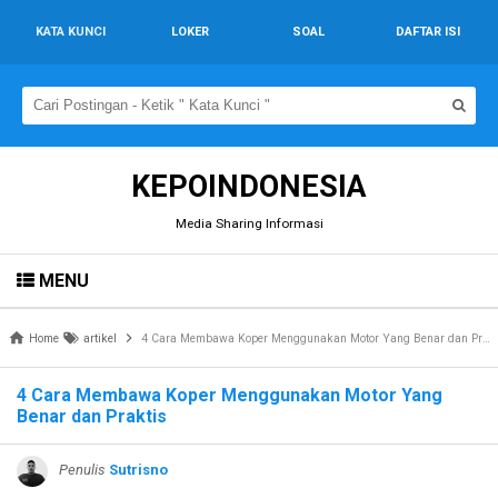
KATA KUNCI
LOKER
SOAL
DAFTAR ISI
KEPOINDONESIA
Media Sharing Informasi
MENU
Home
artikel
4 Cara Membawa Koper Menggunakan Motor Yang Benar dan Praktis
4 Cara Membawa Koper Menggunakan Motor Yang
Benar dan Praktis
Penulis
Sutrisno