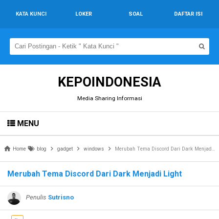
KATA KUNCI
LOKER
SOAL
DAFTAR ISI
KEPOINDONESIA
Media Sharing Informasi
MENU
Home
blog
gadget
windows
Merubah Tema Discord Dari Dark Menjadi Light
Merubah Tema Discord Dari Dark Menjadi Light
Penulis
Sutrisno