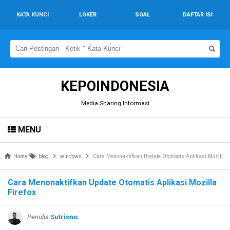
KATA KUNCI
LOKER
SOAL
DAFTAR ISI
KEPOINDONESIA
Media Sharing Informasi
MENU
Home
blog
windows
Cara Menonaktifkan Update Otomatis Aplikasi Mozilla Firefox
Cara Menonaktifkan Update Otomatis Aplikasi Mozilla
Firefox
Penulis
Sutrisno