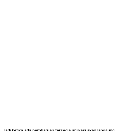
Jadi ketika ada pembaruan tersedia aplikasi akan langsung