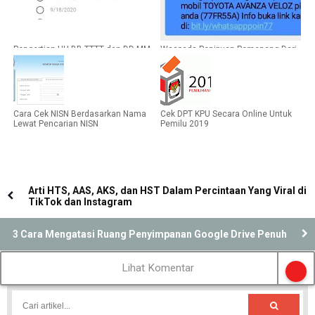
Pengertian HH-BB-TTTT dan DD-MM-
Waspada Penipuan Pemenang Dari
YYYY Dalam Tanggal
WhatsApp Berhadiah Mobil dan
Motor
Cara Cek NISN Berdasarkan Nama
Cek DPT KPU Secara Online Untuk
Lewat Pencarian NISN
Pemilu 2019
Arti HTS, AAS, AKS, dan HST Dalam Percintaan Yang Viral di
TikTok dan Instagram
3 Cara Mengatasi Ruang Penyimpanan Google Drive Penuh
Lihat Komentar