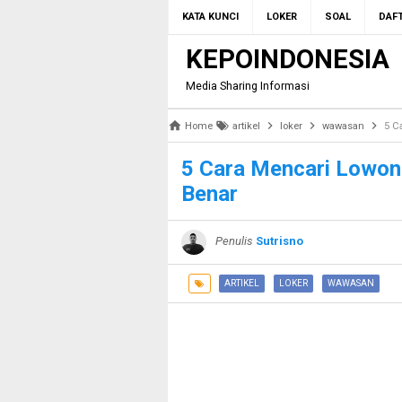
KATA KUNCI
LOKER
SOAL
DAFT
KEPOINDONESIA
Media Sharing Informasi
Home
artikel
loker
wawasan
5 C
5 Cara Mencari Lowon
Benar
Penulis
Sutrisno
ARTIKEL
LOKER
WAWASAN