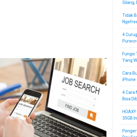
Silang,
Tidak B
Ngefre
4 Curug
Purwor
Fungsi 
Yang Wa
Cara Bu
iPhone 
4 Cara 
Bisa Di
HOAX!!
35GB In
Pengert