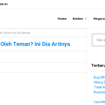
AR ISI
Home
Konten
Negar
eh Teman? Ini Dia Artinya
Oleh Teman? Ini Dia Artinya
Terbar
Bug Wh
Hilang 
Tidak 
Busine
Cara Me