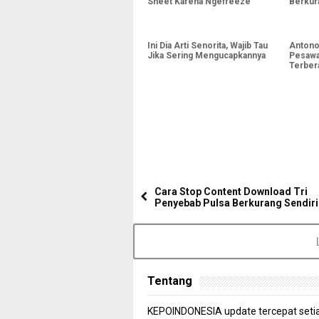
Sheet Karena Ngefreeze
Berkura
Ternya
Bersih
Ini Dia Arti Senorita, Wajib Tau
Antono
Jika Sering Mengucapkannya
Pesawa
Terbera
Cara Stop Content Download Tri
Penyebab Pulsa Berkurang Sendiri
Tentang
KEPOINDONESIA update tercepat seti