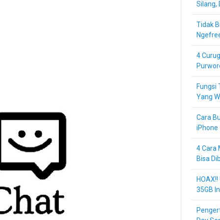
Silang,
Tidak B
Ngefre
4 Curug
Purwor
Fungsi 
Yang Wa
Cara Bu
iPhone 
4 Cara 
Bisa Di
HOAX!!
35GB In
Pengert