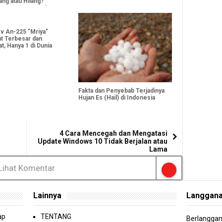
ng atau Hilang?
ta Instagram Sedang
-Bersih Followers Palsu
v An-225 "Mriya"
t Terbesar dan
t, Hanya 1 di Dunia
Fakta dan Penyebab Terjadinya
Hujan Es (Hail) di Indonesia
4 Cara Mencegah dan Mengatasi
Update Windows 10 Tidak Berjalan atau
Lama
Lihat Komentar
Lainnya
Langgan
ap
TENTANG
Berlanggana