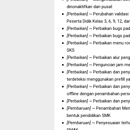
dinonaktifkan dari pusat
[Perbaikan]
~ Perubahan validasi v
Peserta Didik Kelas 3, 6, 9, 12, da
[Perbaikan]
~ Perbaikan bugs pad
[Perbaikan]
~ Perbaikan bugs pad
[Perbaikan]
~ Perbaikan menu ro
SKS
[Perbaikan]
~ Perbaikan alur peng
[Perbaikan]
~ Penguncian jam men
[Perbaikan]
~ Perbaikan dan peny
terdeteksi menggunakan prefill y
[Perbaikan]
~ Perbaikan dan peny
offline dengan penambahan perse
[Perbaikan]
~ Perbaikan dan peny
[Pembaruan]
~ Penambahan Menu 
bentuk pendidikan SMK
[Pembaruan]
~ Penyesuaian terha