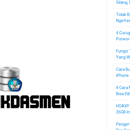
Silang,
Tidak B
Ngefre
4 Curug
Purwor
Fungsi 
Yang Wa
Cara Bu
iPhone 
4 Cara 
Bisa Di
HOAX!!
35GB In
Pengert