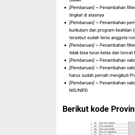
SMAK
[Pembaruan]
~ Penambahan filteri
tingkat di atasnya
[Pembaruan]
~ Penambahan pemic
kurikulum dan program keahlian 
tersebut sudah terisi anggota r
[Pembaruan]
~ Penambahan filter
tidak bisa turun kelas dan loncat 
[Pembaruan]
~ Penambahan valid
[Pembaruan]
~ Penambahan valida
harus sudah pernah mengikuti Pr
[Pembaruan]
~ Penambahan validas
NIS/NIPD
Berikut kode Provins