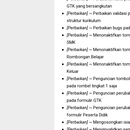
GTK yang bersangkutan
[Perbaikan]
~ Perbaikan validasi 
struktur kurikulum
[Perbaikan]
~ Perbaikan bugs pad
[Perbaikan]
~ Menonaktifkan tomb
SMK
[Perbaikan]
~ Menonaktifkan tomb
Rombongan Belajar
[Perbaikan]
~ Menonaktifkan tomb
Keluar
[Perbaikan]
~ Penguncian tombol 
pada rombel tingkat 1 saja
[Perbaikan]
~ Penguncian perubaha
pada formulir GTK
[Perbaikan]
~ Penguncian perubah
formulir Peserta Didik
[Perbaikan]
~ Mengosongkan isia
[Perbaikan]
~ Menginvalidkan semu