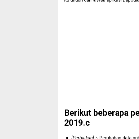
itu unduh dan
install
aplikasi Dapodi
Berikut beberapa pe
2019.c
[Perbaikan]
~ Perubahan data prib