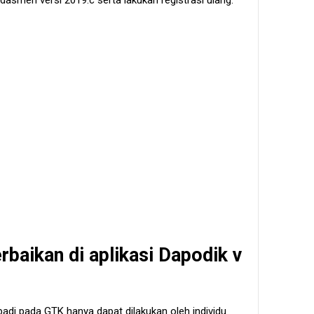
kdasmen versi 2019.c serta lakukan registrasi ulang.
rbaikan di aplikasi Dapodik v
adi pada GTK hanya dapat dilakukan oleh individu