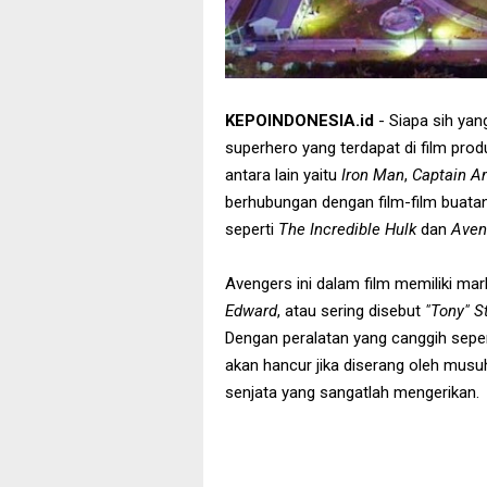
KEPOINDONESIA.id
- Siapa sih yan
superhero yang terdapat di film pro
antara lain yaitu
Iron Man
,
Captain A
berhubungan dengan film-film buatan
seperti
The Incredible Hulk
dan
Aven
Avengers ini dalam film memiliki ma
Edward
, atau sering disebut
"Tony" S
Dengan peralatan yang canggih seper
akan hancur jika diserang oleh musu
senjata yang sangatlah mengerikan.