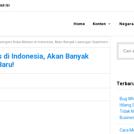
AR ISI
Home
Konten
Negar
vengers Buka Markas di Indonesia, Akan Banyak Lowongan Superhero Baru!
 di Indonesia, Akan Banyak
aru!
Terbar
Bug Wh
Hilang 
Tidak 
Busine
Cara Me