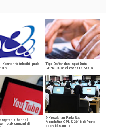
i Kemenristekdikti pada
Tips Daftar dan Input Data
2018
CPNS 2018 di Website SSCN
BKN
9 Kesalahan Pada Saat
engatasi Channel
Mendaftar CPNS 2018 di Portal
e Tidak Muncul di
sscn.bkn.go.id
an Saat Dicari