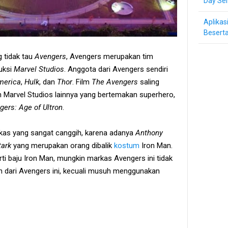
Day Ser
Aplikas
Beserta
g tidak tau
Avengers
, Avengers merupakan tim
duksi
Marvel Studios
. Anggota dari Avengers sendiri
merica
,
Hulk
, dan
Thor
. Film
The Avengers
saling
 Marvel Studios lainnya yang bertemakan superhero,
gers: Age of Ultron
.
rkas yang sangat canggih, karena adanya
Anthony
tark
yang merupakan orang dibalik
kostum
Iron Man.
ti baju Iron Man, mungkin markas Avengers ini tidak
h dari Avengers ini, kecuali musuh menggunakan