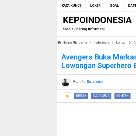
KATA KUNCI
LOKER
SOAL
DAFT
KEPOINDONESIA
Media Sharing Informasi
Home
berita
indonesia
konten
A
Avengers Buka Markas
Lowongan Superhero B
Penulis
Sutrisno
BERITA
INDONESIA
KONTEN