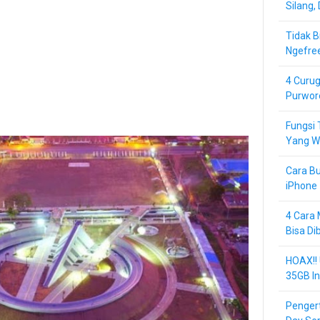
Silang,
Tidak B
Ngefre
4 Curug
Purwor
Fungsi 
Yang Wa
Cara Bu
iPhone 
4 Cara 
Bisa Di
HOAX!!
35GB In
Pengert