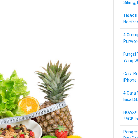
Silang,
Tidak B
Ngefre
4 Curug
Purwor
Fungsi 
Yang Wa
Cara Bu
iPhone 
4 Cara 
Bisa Di
HOAX!!
35GB In
Pengert