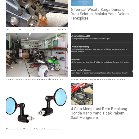
6 Tempat Wisata Surga Dunia di
Buru Selatan, Maluku Yang Belum
Terexplore
Alasan Kenapa Banyak Orang Tidak
Melumasi Rantai Sepeda Motor
Miliknya
Tata Cara Service Motor di Dealer
Cara Mengatur Kecerahan Open
Resmi atau Bengkel Resmi Semua
Camera Yang Terlalu Terang
Motor
4 Cara Mengatasi Rem Belakang
Honda Vario Yang Tidak Pakem
Saat Mengerem
Penyebab Tidak Bisa Memasang
Spion Kanan di Motor Yamaha