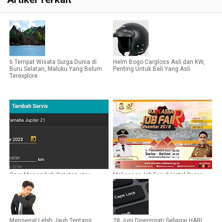
6 Tempat Wisata Surga Dunia di
Helm Bogo Cargloss Asli dan KW,
Buru Selatan, Maluku Yang Belum
Penting Untuk Beli Yang Asli
Terexplore
Cara Menambah Catatan atau
Makassar Job Fair di Hotel Swiss
Riwayat Servis dan Perbaikan
Belinn Desember 2018
Kendaraan di Aplikasi Simply Auto
Mengenal Lebih Jauh Tentang
28 Juni Diperingati Sebagai HARI