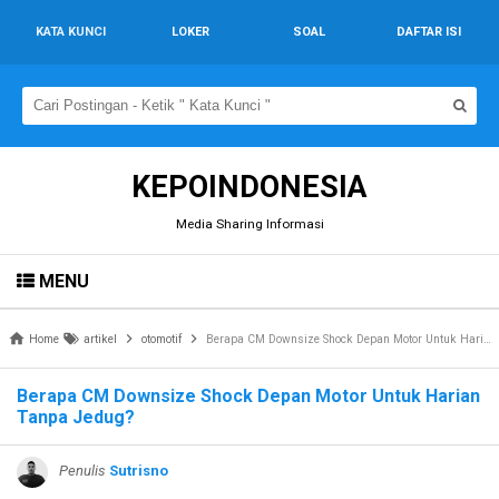
KATA KUNCI
LOKER
SOAL
DAFTAR ISI
KEPOINDONESIA
Media Sharing Informasi
MENU
Home
artikel
otomotif
Berapa CM Downsize Shock Depan Motor Untuk Harian Tanpa Jedug?
Berapa CM Downsize Shock Depan Motor Untuk Harian
Tanpa Jedug?
Penulis
Sutrisno