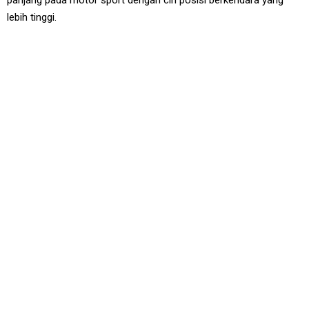
panjang pada motor sport dengan ciri posisi berkendara yang
lebih tinggi.