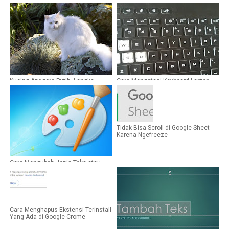
Kucing Anggora Putih, Langka,
Cara Mengatasi Keyboard Laptop
Dilindungi, Namun Banyak Dicari
Error Ditekan Lain Yang Muncul Lain
Tidak Bisa Scroll di Google Sheet
Karena Ngefreeze
Cara Mengubah Jenis Teks atau
Font di Aplikasi Paint
Cara Menghapus Ekstensi Terinstall
Yang Ada di Google Crome