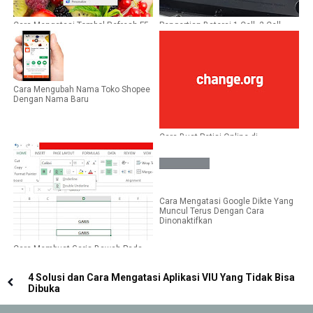
Cara Mengatasi Tombol Refresh F5
Pengertian Baterai 1 Cell, 2 Cell,
Tidak Berfungsi di Perangkat
dan 3 Cell di Laptop dan Notebook
Windows
Cara Mengubah Nama Toko Shopee
Dengan Nama Baru
Cara Buat Petisi Online di
Change.org, Mudah Banget
Cara Mengatasi Google Dikte Yang
Muncul Terus Dengan Cara
Dinonaktifkan
Cara Membuat Garis Bawah Pada
Teks di Microsoft Excel
4 Solusi dan Cara Mengatasi Aplikasi VIU Yang Tidak Bisa
Dibuka