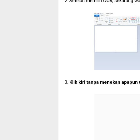
2. Setelah memilih
Oval
, sekarang wa
3.
Klik kiri tanpa menekan apapun