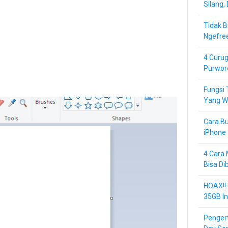
Silang,
Tidak B
Ngefre
4 Curug
Purwor
Fungsi 
Yang Wa
Cara Bu
iPhone 
4 Cara 
Bisa Di
HOAX!!
35GB In
Pengert