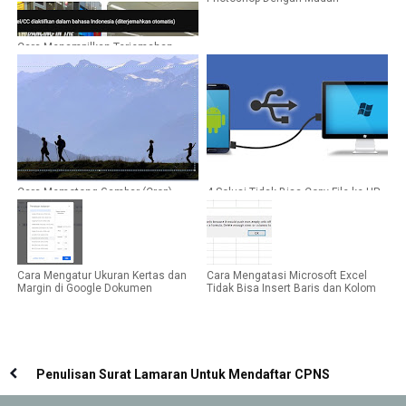
Cara Menampilkan Terjemahan
Otomatis di YouTube Yang Tidak
Muncul
Cara Memotong Gambar (Crop)
4 Solusi Tidak Bisa Copy File ke HP
Dengan Menggunakan Paint di
Dari Komputer
Komputer
Cara Mengatur Ukuran Kertas dan
Cara Mengatasi Microsoft Excel
Margin di Google Dokumen
Tidak Bisa Insert Baris dan Kolom
Penulisan Surat Lamaran Untuk Mendaftar CPNS