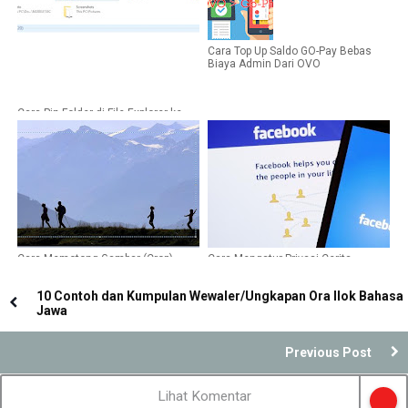
Cara Top Up Saldo GO-Pay Bebas
Biaya Admin Dari OVO
Cara Pin Folder di File Explorer ke
Quick Access
Cara Memotong Gambar (Crop)
Cara Mengatur Privasi Cerita
Dengan Menggunakan Paint di
Facebook Supaya Orang Lain Tidak
Komputer
Melihatnya
10 Contoh dan Kumpulan Wewaler/Ungkapan Ora Ilok Bahasa
Jawa
Previous Post
Lihat Komentar