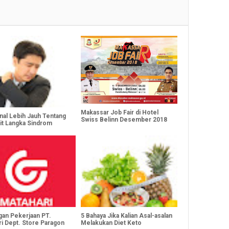
Makassar Job Fair di Hotel
al Lebih Jauh Tentang
Swiss Belinn Desember 2018
it Langka Sindrom
n-Barré
an Pekerjaan PT.
5 Bahaya Jika Kalian Asal-asalan
ri Dept. Store Paragon
Melakukan Diet Keto