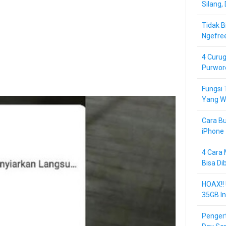
Silang,
Tidak B
Ngefre
4 Curug
Purwor
Fungsi 
Yang Wa
Cara Bu
iPhone 
4 Cara 
Bisa Di
HOAX!!
35GB In
Pengert