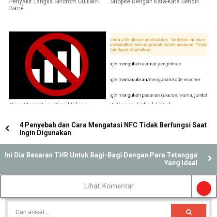
Penyakit Langka Sindrom Guillain-
Shopee Dengan Kata-Kata Sendiri
Barré
Cara Mengatasi Sinyal Hilang
4 Alasan Terbaik Untuk
Dengan Tanda Silang, Dijamin
Membatalkan Pesanan Online di
Berhasil
Marketplace Seperti Shopee
4 Penyebab dan Cara Mengatasi NFC Tidak Berfungsi Saat
Ingin Digunakan
Ini Dia Besaran THR Untuk Bagi-Bagi Dengan Para Tetangga
Yang Ideal
Lihat Komentar