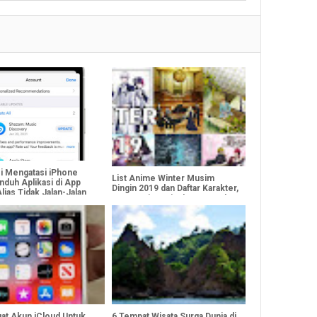
si Mengatasi iPhone
List Anime Winter Musim
nduh Aplikasi di App
Dingin 2019 dan Daftar Karakter,
lias Tidak Jalan-Jalan
Genre, Sinopsis dan Tanggal
Rilis [Bagian 1]
uat Akun iCloud Untuk
6 Tempat Wisata Surga Dunia di