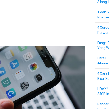
Silang,
Tidak B
Ngefre
4 Curug
Purwor
Fungsi 
Yang Wa
Cara Bu
iPhone 
4 Cara 
Bisa Di
HOAX!!
35GB In
Pengert