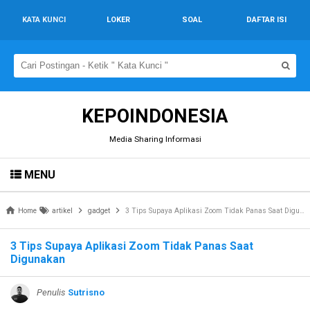
KATA KUNCI
LOKER
SOAL
DAFTAR ISI
KEPOINDONESIA
Media Sharing Informasi
MENU
Home
artikel
gadget
3 Tips Supaya Aplikasi Zoom Tidak Panas Saat Digunakan
3 Tips Supaya Aplikasi Zoom Tidak Panas Saat
Digunakan
Penulis
Sutrisno