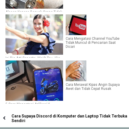
Alasan Kenapa Banyak Orang Tidak
Melumasi Rantai Sepeda Motor
Miliknya
Cara Mengatasi Channel YouTube
Tidak Muncul di Pencarian Saat
Dicari
Ini Dia Arti Senorita, Wajib Tau Jika
Sering Mengucapkannya
Cara Merawat Kipas Angin Supaya
Awet dan Tidak Cepat Rusak
5 Cara Mengatasi Aplikasi Y-
Connect Tidak Terhubung atau
Tersambung
Cara Supaya Discord di Komputer dan Laptop Tidak Terbuka
Sendiri