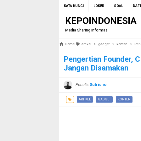
KATA KUNCI
LOKER
SOAL
DAFT
KEPOINDONESIA
Media Sharing Informasi
Home
artikel
gadget
konten
Pen
Pengertian Founder, C
Jangan Disamakan
Penulis
Sutrisno
ARTIKEL
GADGET
KONTEN