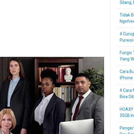
Silang,
Tidak B
Ngefre
4 Curug
Purwor
Fungsi 
Yang Wa
Cara Bu
iPhone 
4 Cara 
Bisa Di
HOAX!!
35GB In
Pengert