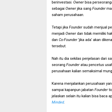
berinvestasi.
Owner
bisa perseorang
sebagai
Owner
jika sang
Founder
mas
saham perusahaan.
Tetapi jika
Founder
sudah menjual p
menjadi
Owner
dan tidak memiliki h
dan
Co-Founder
'jika ada' akan dike
tersebut.
Nah itu dia sekilas penjelasan dari 
seorang
Founder
atau pencetus usah
perusahaan kalian semaksimal mung
Karena menjalankan perusahaan yang
sampai kapanpun jabatan
Founder
ti
jelaskan selain itu kalian bisa bac
Minded
.