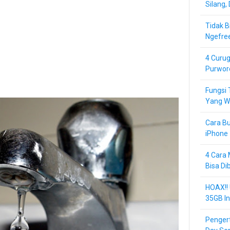
Silang,
Tidak B
Ngefre
4 Curug
Purwor
Fungsi 
Yang Wa
Cara Bu
iPhone 
4 Cara 
Bisa Di
HOAX!!
35GB In
Pengert