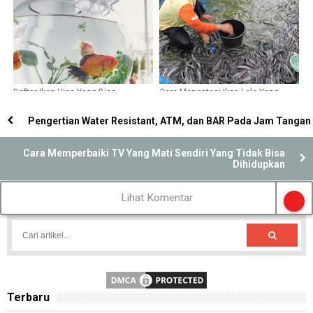
Daftar Ikan Hias Yang Bisa
Cara Mengatasi Ikan Lele Yang
Dipelihara Tanpa Aerator dan Filter
Tidak Mau Makan Saat Budidaya
Pengertian Water Resistant, ATM, dan BAR Pada Jam Tangan
Cara Memperbaiki TV Yang Mati Sendiri Yang Tidak Bisa
Dihidupkan
Lihat Komentar
Terbaru