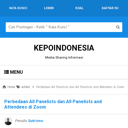
KATA KUNCI
LOKER
SOAL
DAFTAR ISI
KEPOINDONESIA
Media Sharing Informasi
MENU
Home
artikel
Perbedaan All Panelists dan All Panelists and Attendees di Zoom
Perbedaan All Panelists dan All Panelists and
Attendees di Zoom
Penulis
Sutrisno