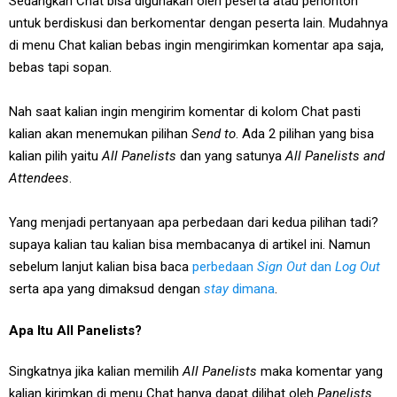
Sedangkan Chat bisa digunakan oleh peserta atau penonton
untuk berdiskusi dan berkomentar dengan peserta lain. Mudahnya
di menu Chat kalian bebas ingin mengirimkan komentar apa saja,
bebas tapi sopan.
Nah saat kalian ingin mengirim komentar di kolom Chat pasti
kalian akan menemukan pilihan
Send to
. Ada 2 pilihan yang bisa
kalian pilih yaitu
All Panelists
dan yang satunya
All Panelists and
Attendees
.
Yang menjadi pertanyaan apa perbedaan dari kedua pilihan tadi?
supaya kalian tau kalian bisa membacanya di artikel ini. Namun
sebelum lanjut kalian bisa baca
perbedaan
Sign Out
dan
Log Out
serta apa yang dimaksud dengan
stay
dimana
.
Apa Itu All Panelists?
Singkatnya jika kalian memilih
All Panelists
maka komentar yang
kalian kirimkan di menu Chat hanya dapat dilihat oleh
Panelists