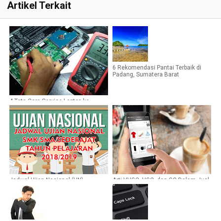
Artikel Terkait
6 Rekomendasi Pantai Terbaik di
Padang, Sumatera Barat
4 Tata Cara Service Laptop ke
Tukang Service Yang Benar
Jadwal Ujian Nasional (UN)
Arti VVGC, VGC, dan GC Dalam Jual
SMK/SMA/Sederajat Tahun
Beli Fashion Bekas Bermerek
Pelajaran 2018/2019