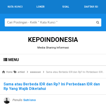
KATA KUNCI
LOKER
SOAL
DAFTAR ISI
KEPOINDONESIA
Media Sharing Informasi
MENU
Home
artikel
wawasan
Sama atau Berbeda IDR dan Rp? Ini Perbedaan IDR dan Rp Yang Wajib Diketahui
Sama atau Berbeda IDR dan Rp? Ini Perbedaan IDR dan
Rp Yang Wajib Diketahui
Penulis
Sutrisno