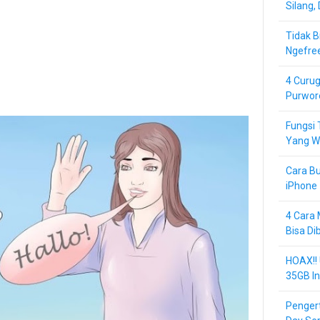
Silang,
Tidak B
Ngefre
4 Curug
Purwor
Fungsi 
Yang Wa
Cara Bu
iPhone 
4 Cara 
Bisa Di
HOAX!!
35GB In
Pengert