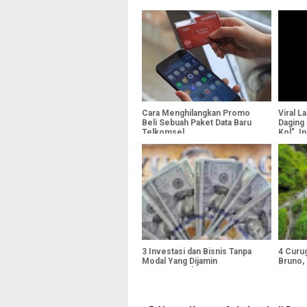
Cara Menghilangkan Promo
Viral L
Beli Sebuah Paket Data Baru
Daging
Telkomsel
Kol", In
3 Investasi dan Bisnis Tanpa
4 Curu
Modal Yang Dijamin
Bruno,
Menguntungkan