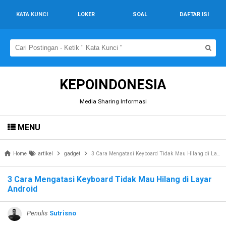
KATA KUNCI
LOKER
SOAL
DAFTAR ISI
KEPOINDONESIA
Media Sharing Informasi
MENU
Home
artikel
gadget
3 Cara Mengatasi Keyboard Tidak Mau Hilang di Layar Android
3 Cara Mengatasi Keyboard Tidak Mau Hilang di Layar
Android
Penulis
Sutrisno